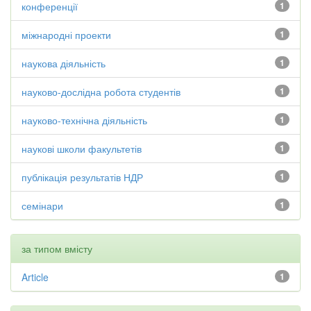
конференції
1
міжнародні проекти
1
наукова діяльність
1
науково-дослідна робота студентів
1
науково-технічна діяльність
1
наукові школи факультетів
1
публікація результатів НДР
1
семінари
1
за типом вмісту
Article
1