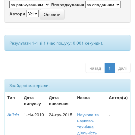
Впорядкування
Автори
Результати 1-1 зі 1 (час пошуку: 0.001 секунди).
назад
1
далі
Знайдені матеріали:
Тип
Дата
Дата
Назва
Автор(и)
випуску
внесення
Article
1-січ-2010
24-гру-2015
Наукова та
-
науково-
технічна
діяльність