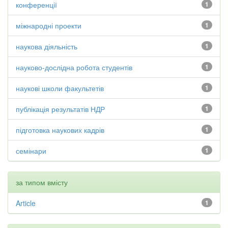
конференції
1
міжнародні проекти
1
наукова діяльність
1
науково-дослідна робота студентів
1
наукові школи факультетів
1
публікація результатів НДР
1
підготовка наукових кадрів
1
семінари
1
за типом вмісту
Article
1