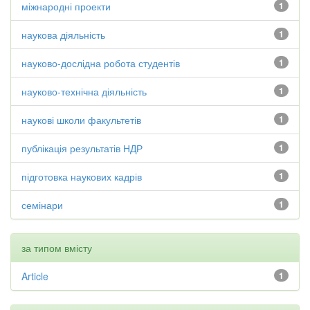
міжнародні проекти
1
наукова діяльність
1
науково-дослідна робота студентів
1
науково-технічна діяльність
1
наукові школи факультетів
1
публікація результатів НДР
1
підготовка наукових кадрів
1
семінари
1
за типом вмісту
Article
1