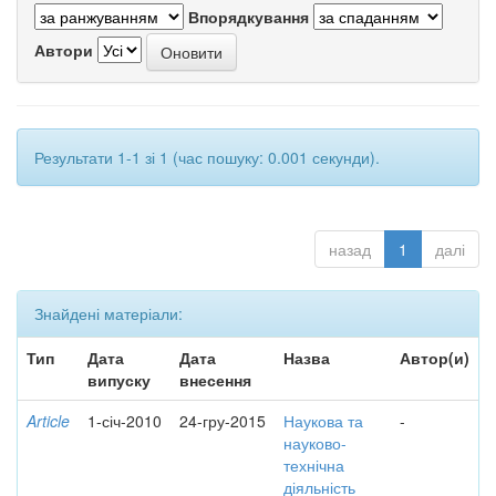
Впорядкування
Автори
Результати 1-1 зі 1 (час пошуку: 0.001 секунди).
назад
1
далі
Знайдені матеріали:
Тип
Дата
Дата
Назва
Автор(и)
випуску
внесення
Article
1-січ-2010
24-гру-2015
Наукова та
-
науково-
технічна
діяльність