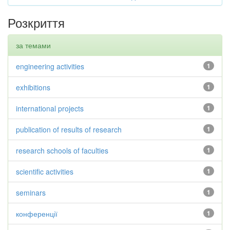
Розкриття
за темами
engineering activities
1
exhibitions
1
international projects
1
publication of results of research
1
research schools of faculties
1
scientific activities
1
seminars
1
конференції
1