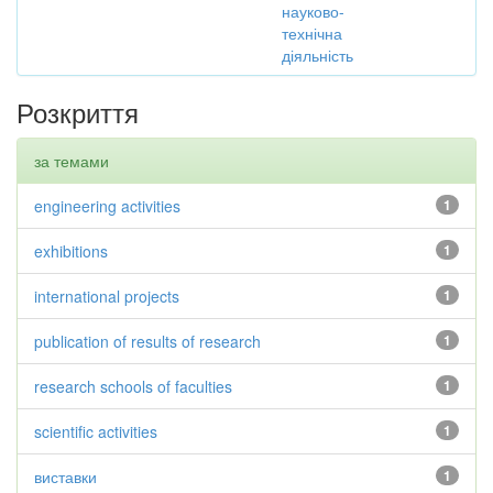
науково-
технічна
діяльність
Розкриття
за темами
engineering activities
1
exhibitions
1
international projects
1
publication of results of research
1
research schools of faculties
1
scientific activities
1
виставки
1