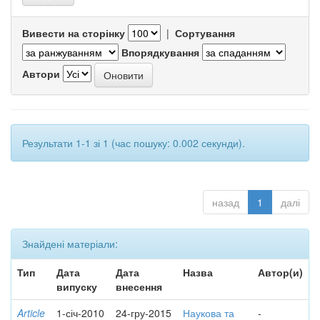
Вивести на сторінку
|
Сортування
Впорядкування
Автори
Результати 1-1 зі 1 (час пошуку: 0.002 секунди).
назад
1
далі
Знайдені матеріали:
Тип
Дата
Дата
Назва
Автор(и)
випуску
внесення
Article
1-січ-2010
24-гру-2015
Наукова та
-