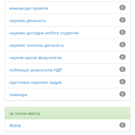
міжнародні проекти
1
наукова діяльність
1
науково-дослідна робота студентів
1
науково-технічна діяльність
1
наукові школи факультетів
1
публікація результатів НДР
1
підготовка наукових кадрів
1
семінари
1
за типом вмісту
Article
1