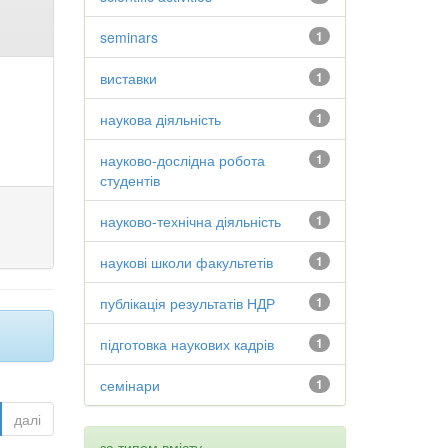
seminars
1
виставки
1
наукова діяльність
1
науково-дослідна робота
1
студентів
науково-технічна діяльність
1
наукові школи факультетів
1
публікація результатів НДР
1
підготовка наукових кадрів
1
семінари
1
далі
за типом вмісту