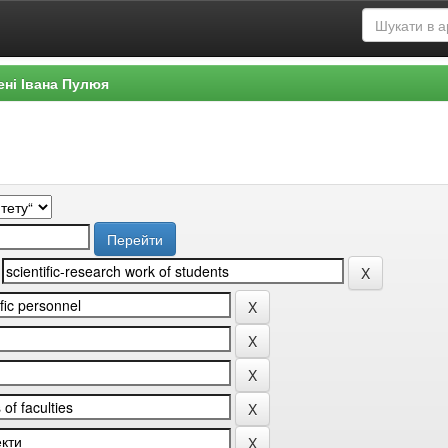
ені Івана Пулюя