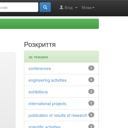
Вхід:
Мова
Розкриття
за темами
conferences
1
engineering activities
1
exhibitions
1
international projects
1
publication of results of research
1
scientific activities
1