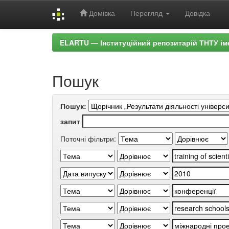
Домівка
Перегляд
Довідка
Skip
ELARTU — Інституційний репозитарій ТНТУ ім
navigation
Пошук
Пошук:
запит
Поточні фільтри: