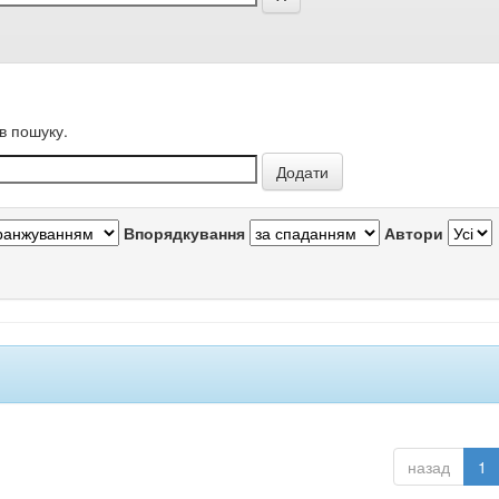
в пошуку.
Впорядкування
Автори
назад
1