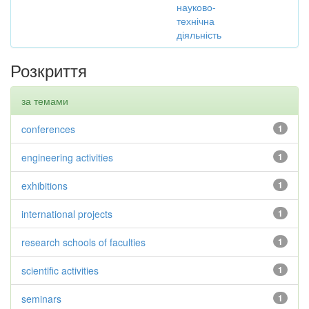
науково-
технічна
діяльність
Розкриття
за темами
conferences
1
engineering activities
1
exhibitions
1
international projects
1
research schools of faculties
1
scientific activities
1
seminars
1