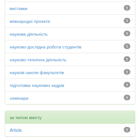
виставки
1
міжнародні проекти
1
наукова діяльність
1
науково-дослідна робота студентів
1
науково-технічна діяльність
1
наукові школи факультетів
1
підготовка наукових кадрів
1
семінари
1
за типом вмісту
Article
1