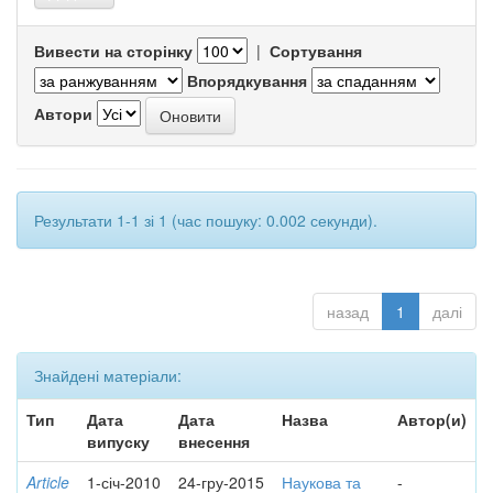
Вивести на сторінку
|
Сортування
Впорядкування
Автори
Результати 1-1 зі 1 (час пошуку: 0.002 секунди).
назад
1
далі
Знайдені матеріали:
Тип
Дата
Дата
Назва
Автор(и)
випуску
внесення
Article
1-січ-2010
24-гру-2015
Наукова та
-