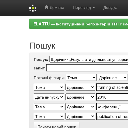
Домівка
Перегляд
Довідка
Skip
ELARTU — Інституційний репозитарій ТНТУ ім
navigation
Пошук
Пошук:
запит
Поточні фільтри:
Почати новий пошук