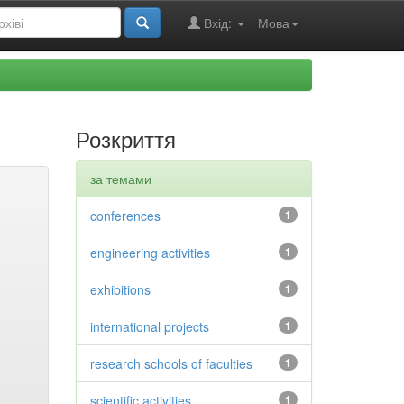
Вхід:
Мова
Розкриття
за темами
conferences
1
engineering activities
1
exhibitions
1
international projects
1
research schools of faculties
1
scientific activities
1