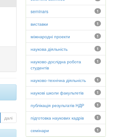
seminars
1
виставки
1
міжнародні проекти
1
наукова діяльність
1
науково-дослідна робота
1
студентів
науково-технічна діяльність
1
наукові школи факультетів
1
публікація результатів НДР
1
далі
підготовка наукових кадрів
1
семінари
1