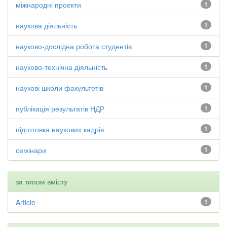
міжнародні проекти
1
наукова діяльність
1
науково-дослідна робота студентів
1
науково-технічна діяльність
1
наукові школи факультетів
1
публікація результатів НДР
1
підготовка наукових кадрів
1
семінари
1
за типом вмісту
Article
1