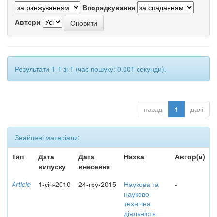
Впорядкування
Автори
Результати 1-1 зі 1 (час пошуку: 0.001 секунди).
назад
1
далі
Знайдені матеріали:
Тип
Дата
Дата
Назва
Автор(и)
випуску
внесення
Article
1-січ-2010
24-гру-2015
Наукова та
-
науково-
технічна
діяльність