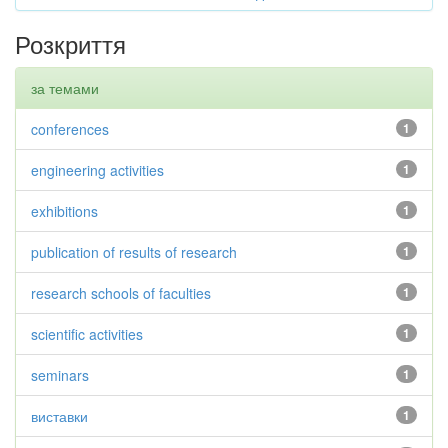
Розкриття
за темами
conferences
1
engineering activities
1
exhibitions
1
publication of results of research
1
research schools of faculties
1
scientific activities
1
seminars
1
виставки
1