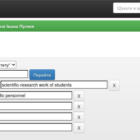
ені Івана Пулюя