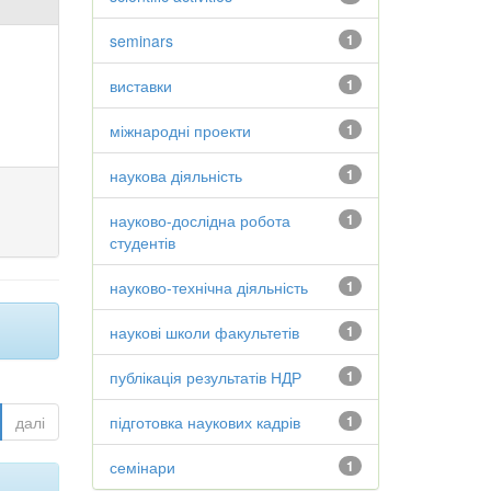
seminars
1
виставки
1
міжнародні проекти
1
наукова діяльність
1
науково-дослідна робота
1
студентів
науково-технічна діяльність
1
наукові школи факультетів
1
публікація результатів НДР
1
далі
підготовка наукових кадрів
1
семінари
1