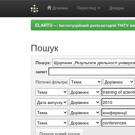
Домівка
Перегляд
Довідка
Skip
ELARTU — Інституційний репозитарій ТНТУ ім
navigation
Пошук
Пошук:
запит
Поточні фільтри:
Почати новий пошук