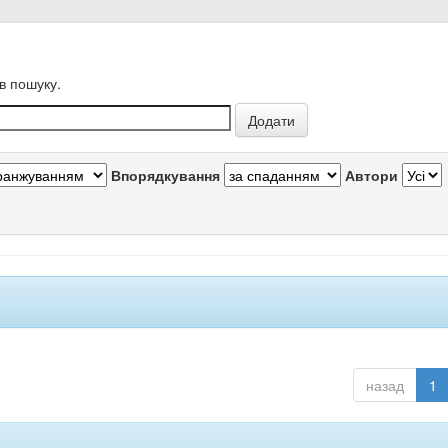
в пошуку.
Впорядкування
Автори
назад
1