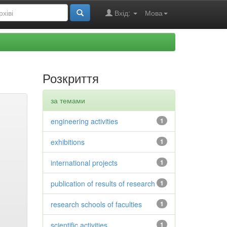
Вхід:
Мова
Розкриття
за темами
engineering activities
1
exhibitions
1
international projects
1
publication of results of research
1
research schools of faculties
1
scientific activities
1