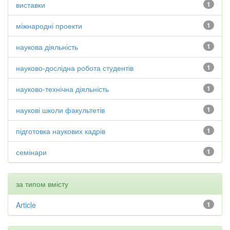
виставки
1
міжнародні проекти
1
наукова діяльність
1
науково-дослідна робота студентів
1
науково-технічна діяльність
1
наукові школи факультетів
1
підготовка наукових кадрів
1
семінари
1
за типом вмісту
Article
1