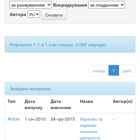
Впорядкування
Автори
Результати 1-1 зі 1 (час пошуку: 0.002 секунди).
назад
1
далі
Знайдені матеріали:
Тип
Дата
Дата
Назва
Автор(и)
випуску
внесення
Article
1-січ-2010
24-гру-2015
Наукова та
-
науково-
технічна
діяльність