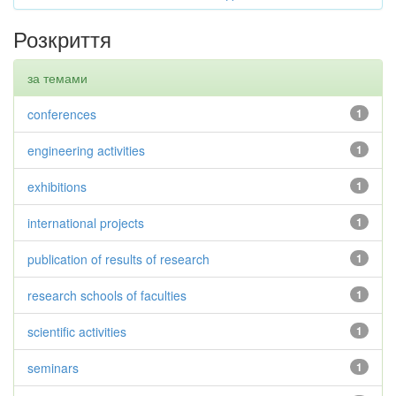
Розкриття
за темами
conferences
1
engineering activities
1
exhibitions
1
international projects
1
publication of results of research
1
research schools of faculties
1
scientific activities
1
seminars
1