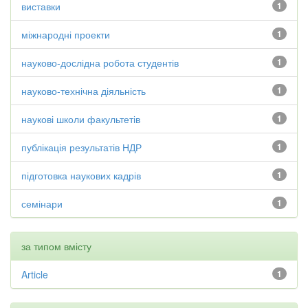
виставки
1
міжнародні проекти
1
науково-дослідна робота студентів
1
науково-технічна діяльність
1
наукові школи факультетів
1
публікація результатів НДР
1
підготовка наукових кадрів
1
семінари
1
за типом вмісту
Article
1