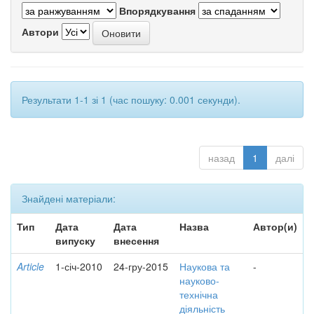
Впорядкування
Автори
Результати 1-1 зі 1 (час пошуку: 0.001 секунди).
назад
1
далі
Знайдені матеріали:
Тип
Дата
Дата
Назва
Автор(и)
випуску
внесення
Article
1-січ-2010
24-гру-2015
Наукова та
-
науково-
технічна
діяльність