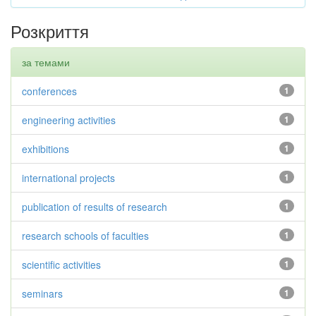
Розкриття
за темами
conferences
1
engineering activities
1
exhibitions
1
international projects
1
publication of results of research
1
research schools of faculties
1
scientific activities
1
seminars
1