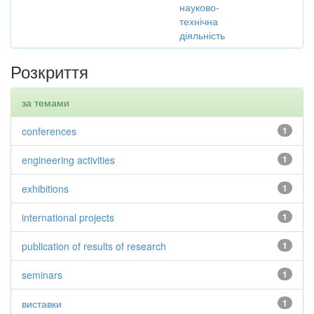
науково-
технічна
діяльність
Розкриття
за темами
conferences
1
engineering activities
1
exhibitions
1
international projects
1
publication of results of research
1
seminars
1
виставки
1