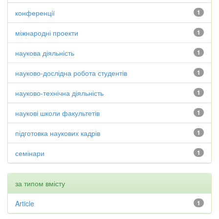
конференції
1
міжнародні проекти
1
наукова діяльність
1
науково-дослідна робота студентів
1
науково-технічна діяльність
1
наукові школи факультетів
1
підготовка наукових кадрів
1
семінари
1
за типом вмісту
Article
1