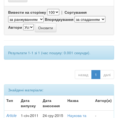
Вивести на сторінку
|
Сортування
Впорядкування
Автори
Результати 1-1 зі 1 (час пошуку: 0.001 секунди).
назад
1
далі
Знайдені матеріали:
Тип
Дата
Дата
Назва
Автор(и)
випуску
внесення
Article
1-січ-2011
24-гру-2015
Наукова та
-