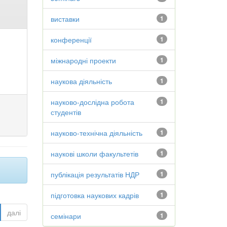
виставки
1
конференції
1
міжнародні проекти
1
наукова діяльність
1
науково-дослідна робота
1
студентів
науково-технічна діяльність
1
наукові школи факультетів
1
публікація результатів НДР
1
підготовка наукових кадрів
1
далі
семінари
1