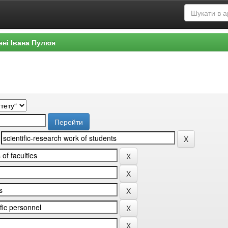
ені Івана Пулюя