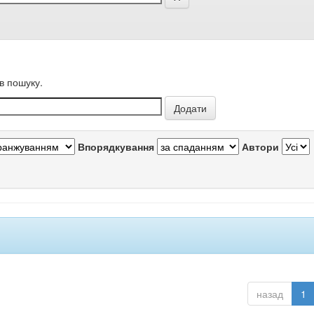
в пошуку.
Впорядкування
Автори
назад
1