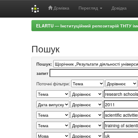
Домівка
Перегляд
Довідка
Skip
ELARTU — Інституційний репозитарій ТНТУ ім
navigation
Пошук
Пошук:
запит
Поточні фільтри: