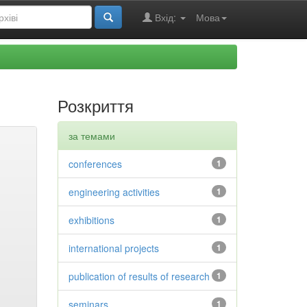
Вхід:
Мова
Розкриття
за темами
conferences
1
engineering activities
1
exhibitions
1
international projects
1
publication of results of research
1
seminars
1