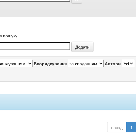
в пошуку.
Впорядкування
Автори
назад
1