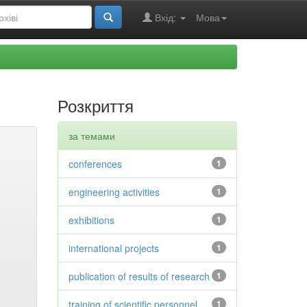
Вхід:
Мова
Розкриття
за темами
conferences
1
engineering activities
1
exhibitions
1
international projects
1
publication of results of research
1
training of scientific personnel
1