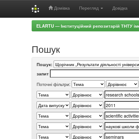
Домівка
Перегляд
Довідка
Skip
ELARTU — Інституційний репозитарій ТНТУ ім
navigation
Пошук
Пошук:
запит
Поточні фільтри: