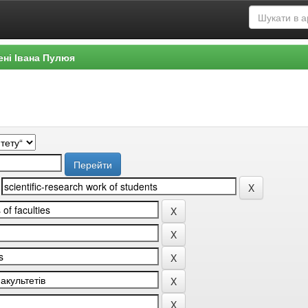
ені Івана Пулюя