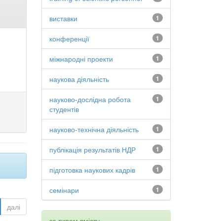
виставки
1
конференції
1
міжнародні проекти
1
наукова діяльність
1
науково-дослідна робота
1
студентів
науково-технічна діяльність
1
публікація результатів НДР
1
підготовка наукових кадрів
1
семінари
1
далі
за типом вмісту