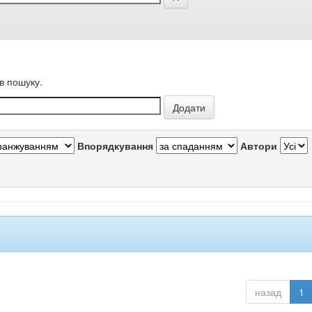
в пошуку.
Впорядкування
Автори
назад
1