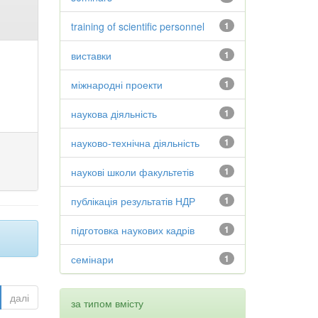
training of scientific personnel
1
виставки
1
міжнародні проекти
1
наукова діяльність
1
науково-технічна діяльність
1
наукові школи факультетів
1
публікація результатів НДР
1
підготовка наукових кадрів
1
семінари
1
далі
за типом вмісту