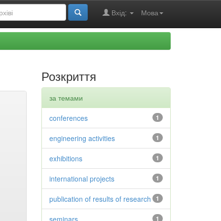
Вхід:
Мова
Розкриття
за темами
conferences
1
engineering activities
1
exhibitions
1
international projects
1
publication of results of research
1
seminars
1