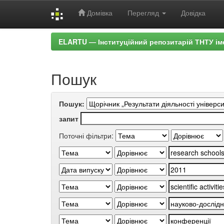
Домівка
Перегляд
Довідка
Skip
ELARTU — Інституційний репозитарій ТНТУ ім
navigation
Пошук
Пошук:
запит
Поточні фільтри: