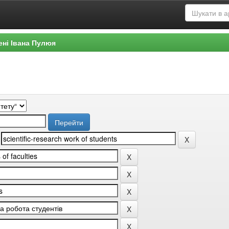
ені Івана Пулюя