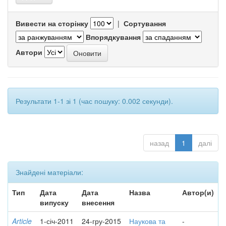
Вивести на сторінку
|
Сортування
Впорядкування
Автори
Результати 1-1 зі 1 (час пошуку: 0.002 секунди).
назад
1
далі
Знайдені матеріали:
Тип
Дата
Дата
Назва
Автор(и)
випуску
внесення
Article
1-січ-2011
24-гру-2015
Наукова та
-