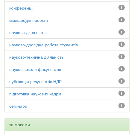
конференції
1
міжнародні проекти
1
наукова діяльність
1
науково-дослідна робота студентів
1
науково-технічна діяльність
1
наукові школи факультетів
1
публікація результатів НДР
1
підготовка наукових кадрів
1
семінари
1
за мовами