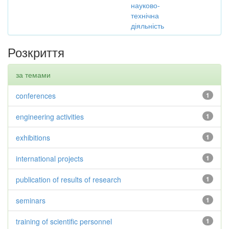
науково-
технічна
діяльність
Розкриття
за темами
conferences
1
engineering activities
1
exhibitions
1
international projects
1
publication of results of research
1
seminars
1
training of scientific personnel
1