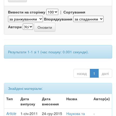
Вивести на сторінку
|
Сортування
Впорядкування
Автори
Результати 1-1 зі 1 (час пошуку: 0.001 секунди).
назад
1
далі
Знайдені матеріали:
Тип
Дата
Дата
Назва
Автор(и)
випуску
внесення
Article
1-січ-2011
24-гру-2015
Наукова та
-