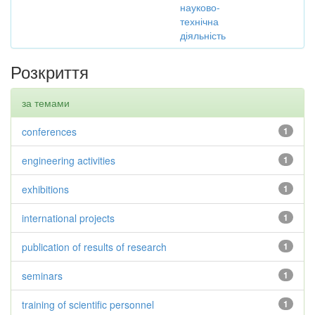
науково-
технічна
діяльність
Розкриття
за темами
conferences
1
engineering activities
1
exhibitions
1
international projects
1
publication of results of research
1
seminars
1
training of scientific personnel
1