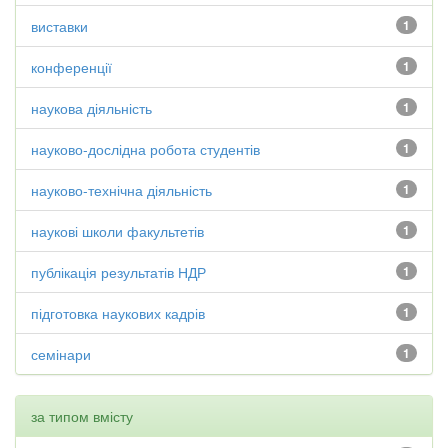
виставки
1
конференції
1
наукова діяльність
1
науково-дослідна робота студентів
1
науково-технічна діяльність
1
наукові школи факультетів
1
публікація результатів НДР
1
підготовка наукових кадрів
1
семінари
1
за типом вмісту