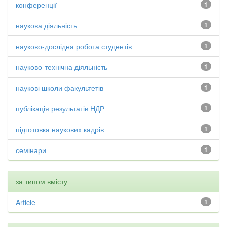
конференції
1
наукова діяльність
1
науково-дослідна робота студентів
1
науково-технічна діяльність
1
наукові школи факультетів
1
публікація результатів НДР
1
підготовка наукових кадрів
1
семінари
1
за типом вмісту
Article
1