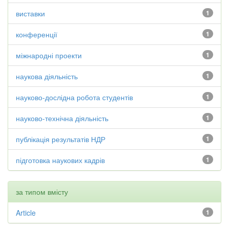
виставки
1
конференції
1
міжнародні проекти
1
наукова діяльність
1
науково-дослідна робота студентів
1
науково-технічна діяльність
1
публікація результатів НДР
1
підготовка наукових кадрів
1
за типом вмісту
Article
1