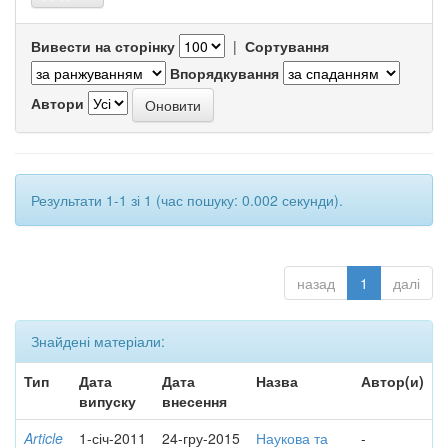
Вивести на сторінку
|
Сортування
Впорядкування
Автори
Результати 1-1 зі 1 (час пошуку: 0.002 секунди).
назад
1
далі
Знайдені матеріали:
Тип
Дата
Дата
Назва
Автор(и)
випуску
внесення
Article
1-січ-2011
24-гру-2015
Наукова та
-