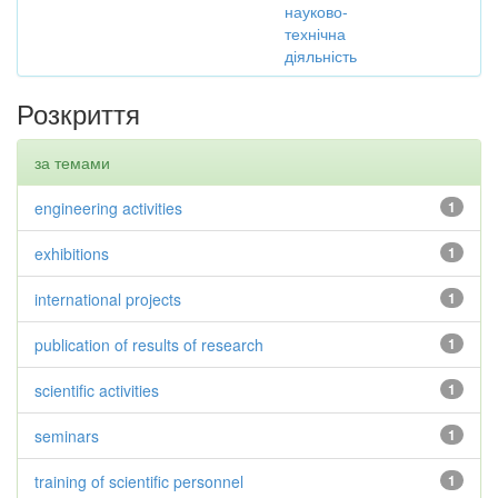
науково-
технічна
діяльність
Розкриття
за темами
engineering activities
1
exhibitions
1
international projects
1
publication of results of research
1
scientific activities
1
seminars
1
training of scientific personnel
1