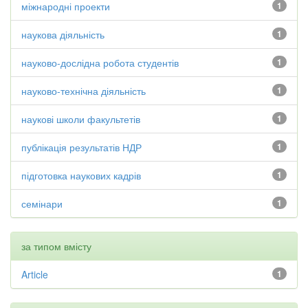
міжнародні проекти
1
наукова діяльність
1
науково-дослідна робота студентів
1
науково-технічна діяльність
1
наукові школи факультетів
1
публікація результатів НДР
1
підготовка наукових кадрів
1
семінари
1
за типом вмісту
Article
1