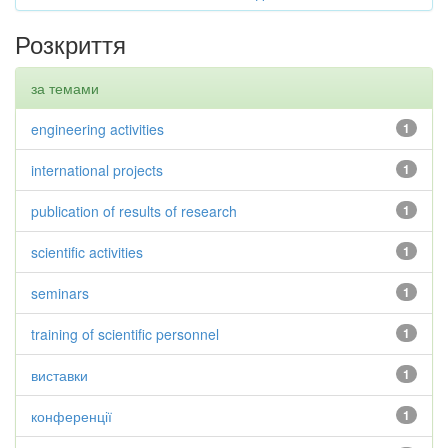
Розкриття
за темами
engineering activities
1
international projects
1
publication of results of research
1
scientific activities
1
seminars
1
training of scientific personnel
1
виставки
1
конференції
1