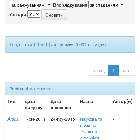
Впорядкування
Автори
Результати 1-1 зі 1 (час пошуку: 0.001 секунди).
назад
1
далі
Знайдені матеріали:
Тип
Дата
Дата
Назва
Автор(и)
випуску
внесення
Article
1-січ-2011
24-гру-2015
Наукова та
-
науково-
технічна
діяльність