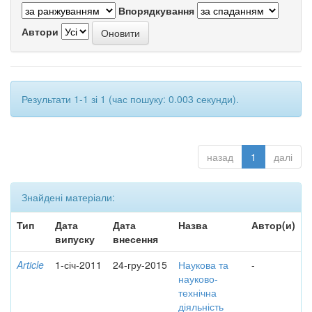
Впорядкування
Автори
Результати 1-1 зі 1 (час пошуку: 0.003 секунди).
назад
1
далі
Знайдені матеріали:
Тип
Дата
Дата
Назва
Автор(и)
випуску
внесення
Article
1-січ-2011
24-гру-2015
Наукова та
-
науково-
технічна
діяльність