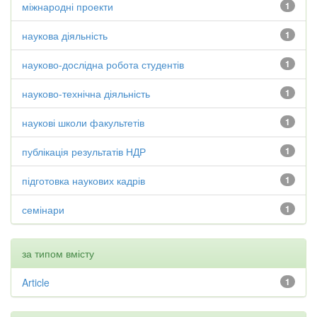
міжнародні проекти
1
наукова діяльність
1
науково-дослідна робота студентів
1
науково-технічна діяльність
1
наукові школи факультетів
1
публікація результатів НДР
1
підготовка наукових кадрів
1
семінари
1
за типом вмісту
Article
1