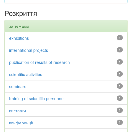
Розкриття
за темами
exhibitions
1
international projects
1
publication of results of research
1
scientific activities
1
seminars
1
training of scientific personnel
1
виставки
1
конференції
1