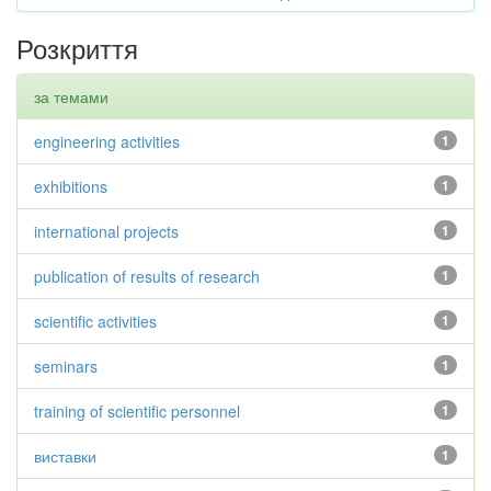
Розкриття
за темами
engineering activities
1
exhibitions
1
international projects
1
publication of results of research
1
scientific activities
1
seminars
1
training of scientific personnel
1
виставки
1