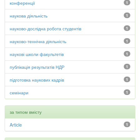
конференції
1
наукова діяльність
1
науково-дослідна робота студентів
1
науково-технічна діяльність
1
наукові школи факультетів
1
публікація результатів НДР
1
підготовка наукових кадрів
1
семінари
1
за типом вмісту
Article
1