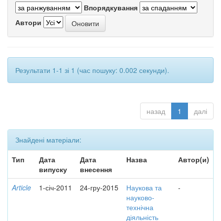
Впорядкування
Автори
Результати 1-1 зі 1 (час пошуку: 0.002 секунди).
назад
1
далі
Знайдені матеріали:
Тип
Дата
Дата
Назва
Автор(и)
випуску
внесення
Article
1-січ-2011
24-гру-2015
Наукова та
-
науково-
технічна
діяльність