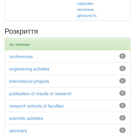
науково-
технічна
діяльність
Розкриття
за темами
conferences
1
engineering activities
1
international projects
1
publication of results of research
1
research schools of faculties
1
scientific activities
1
seminars
1