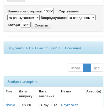
Вивести на сторінку
|
Сортування
Впорядкування
Автори
Результати 1-1 зі 1 (час пошуку: 0.001 секунди).
назад
1
далі
Знайдені матеріали:
Тип
Дата
Дата
Назва
Автор(и)
випуску
внесення
Article
1-січ-2011
24-гру-2015
Наукова та
-