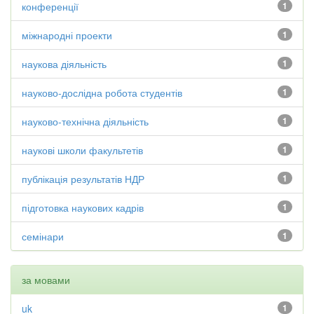
конференції
1
міжнародні проекти
1
наукова діяльність
1
науково-дослідна робота студентів
1
науково-технічна діяльність
1
наукові школи факультетів
1
публікація результатів НДР
1
підготовка наукових кадрів
1
семінари
1
за мовами
uk
1