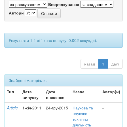
Впорядкування
Автори
Результати 1-1 зі 1 (час пошуку: 0.002 секунди).
назад
1
далі
Знайдені матеріали:
Тип
Дата
Дата
Назва
Автор(и)
випуску
внесення
Article
1-січ-2011
24-гру-2015
Наукова та
-
науково-
технічна
діяльність