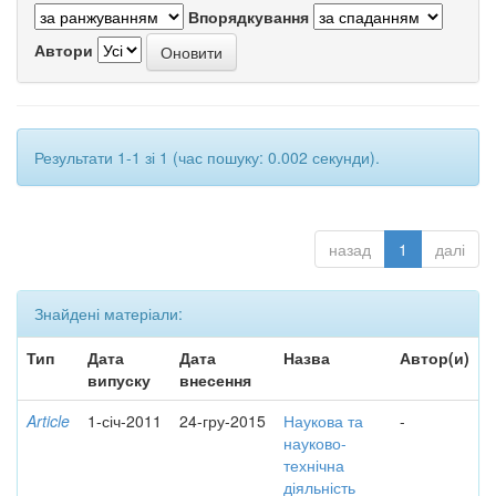
Впорядкування
Автори
Результати 1-1 зі 1 (час пошуку: 0.002 секунди).
назад
1
далі
Знайдені матеріали:
Тип
Дата
Дата
Назва
Автор(и)
випуску
внесення
Article
1-січ-2011
24-гру-2015
Наукова та
-
науково-
технічна
діяльність