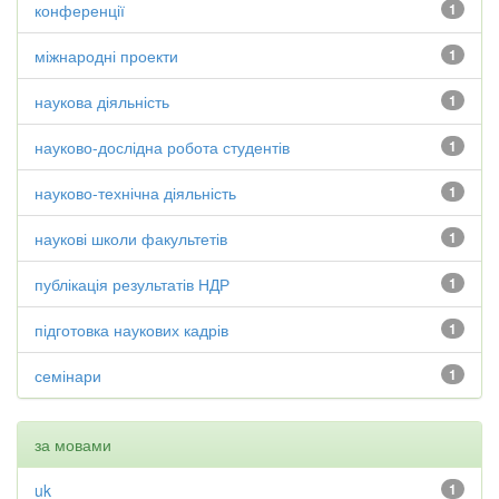
конференції
1
міжнародні проекти
1
наукова діяльність
1
науково-дослідна робота студентів
1
науково-технічна діяльність
1
наукові школи факультетів
1
публікація результатів НДР
1
підготовка наукових кадрів
1
семінари
1
за мовами
uk
1