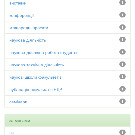
виставки
1
конференції
1
міжнародні проекти
1
наукова діяльність
1
науково-дослідна робота студентів
1
науково-технічна діяльність
1
наукові школи факультетів
1
публікація результатів НДР
1
семінари
1
за мовами
uk
1