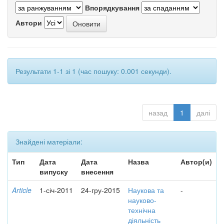
Впорядкування
Автори
Результати 1-1 зі 1 (час пошуку: 0.001 секунди).
назад
1
далі
Знайдені матеріали:
Тип
Дата
Дата
Назва
Автор(и)
випуску
внесення
Article
1-січ-2011
24-гру-2015
Наукова та
-
науково-
технічна
діяльність