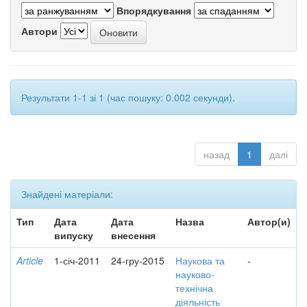
Впорядкування
Автори
Результати 1-1 зі 1 (час пошуку: 0.002 секунди).
назад
1
далі
Знайдені матеріали:
Тип
Дата
Дата
Назва
Автор(и)
випуску
внесення
Article
1-січ-2011
24-гру-2015
Наукова та
-
науково-
технічна
діяльність