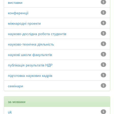
виставки
1
конференції
1
міжнародні проекти
1
науково-дослідна робота студентів
1
науково-технічна діяльність
1
наукові школи факультетів
1
публікація результатів НДР
1
підготовка наукових кадрів
1
семінари
1
за мовами
uk
1