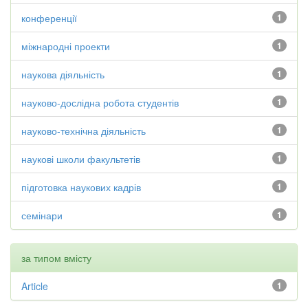
конференції
1
міжнародні проекти
1
наукова діяльність
1
науково-дослідна робота студентів
1
науково-технічна діяльність
1
наукові школи факультетів
1
підготовка наукових кадрів
1
семінари
1
за типом вмісту
Article
1