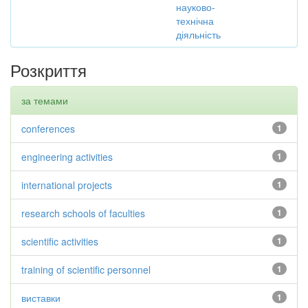
науково-
технічна
діяльність
Розкриття
за темами
conferences
1
engineering activities
1
international projects
1
research schools of faculties
1
scientific activities
1
training of scientific personnel
1
виставки
1