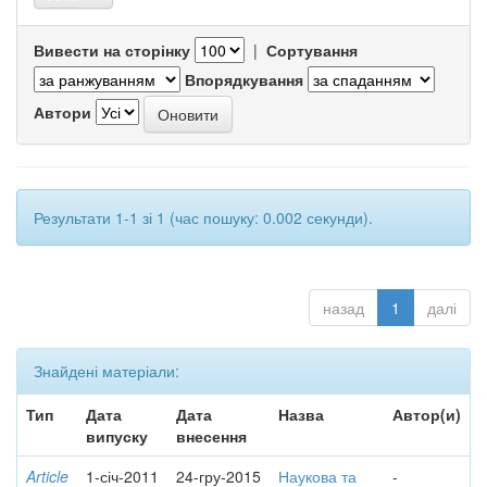
Вивести на сторінку
|
Сортування
Впорядкування
Автори
Результати 1-1 зі 1 (час пошуку: 0.002 секунди).
назад
1
далі
Знайдені матеріали:
Тип
Дата
Дата
Назва
Автор(и)
випуску
внесення
Article
1-січ-2011
24-гру-2015
Наукова та
-