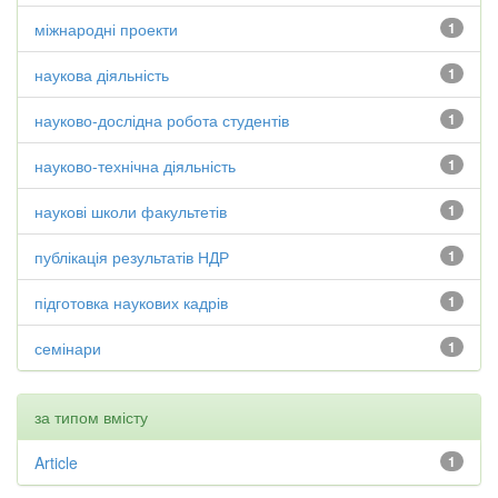
міжнародні проекти
1
наукова діяльність
1
науково-дослідна робота студентів
1
науково-технічна діяльність
1
наукові школи факультетів
1
публікація результатів НДР
1
підготовка наукових кадрів
1
семінари
1
за типом вмісту
Article
1