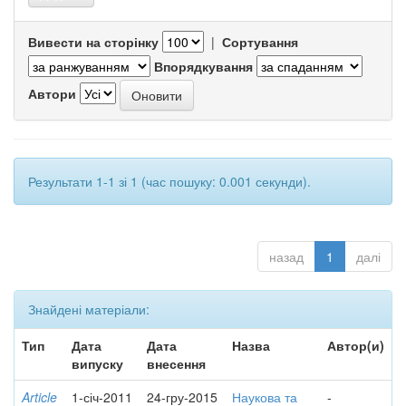
Вивести на сторінку
|
Сортування
Впорядкування
Автори
Результати 1-1 зі 1 (час пошуку: 0.001 секунди).
назад
1
далі
Знайдені матеріали:
Тип
Дата
Дата
Назва
Автор(и)
випуску
внесення
Article
1-січ-2011
24-гру-2015
Наукова та
-