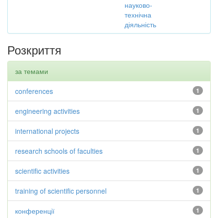
науково-
технічна
діяльність
Розкриття
за темами
conferences
1
engineering activities
1
international projects
1
research schools of faculties
1
scientific activities
1
training of scientific personnel
1
конференції
1