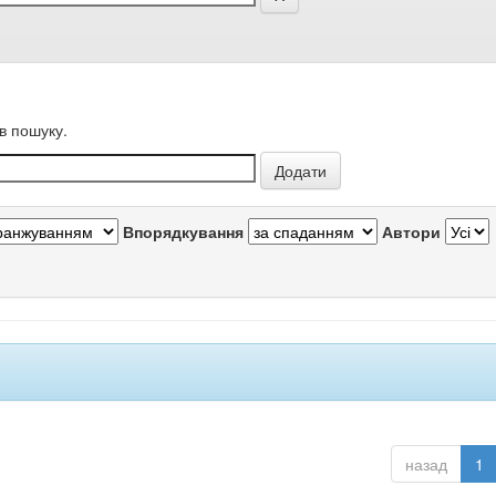
в пошуку.
Впорядкування
Автори
назад
1