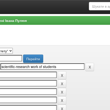
ені Івана Пулюя