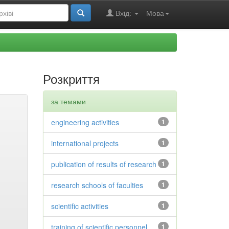
Вхід:
Мова
Розкриття
за темами
engineering activities
1
international projects
1
publication of results of research
1
research schools of faculties
1
scientific activities
1
training of scientific personnel
1