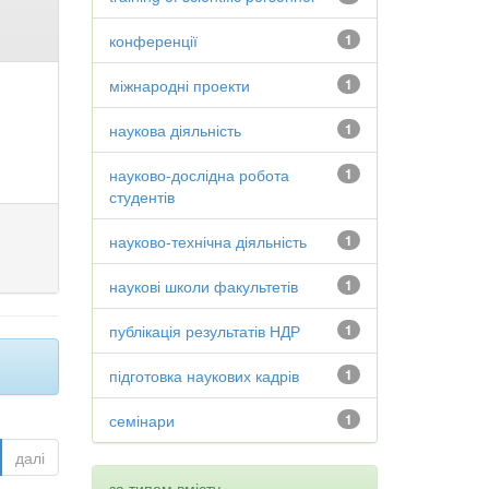
конференції
1
міжнародні проекти
1
наукова діяльність
1
науково-дослідна робота
1
студентів
науково-технічна діяльність
1
наукові школи факультетів
1
публікація результатів НДР
1
підготовка наукових кадрів
1
семінари
1
далі
за типом вмісту