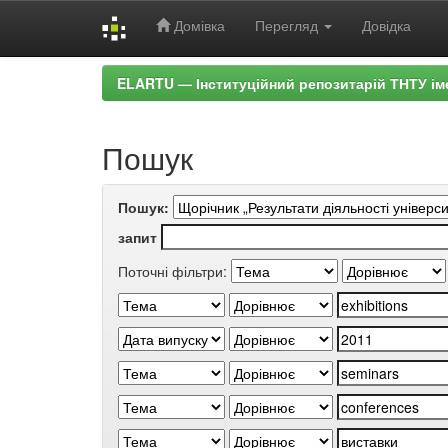
Домівка
Перегляд
Довідка
Skip
ELARTU — Інституційний репозитарій ТНТУ ім
navigation
Пошук
Пошук:
запит
Поточні фільтри: