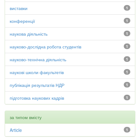
виставки
1
конференції
1
наукова діяльність
1
науково-дослідна робота студентів
1
науково-технічна діяльність
1
наукові школи факультетів
1
публікація результатів НДР
1
підготовка наукових кадрів
1
за типом вмісту
Article
1