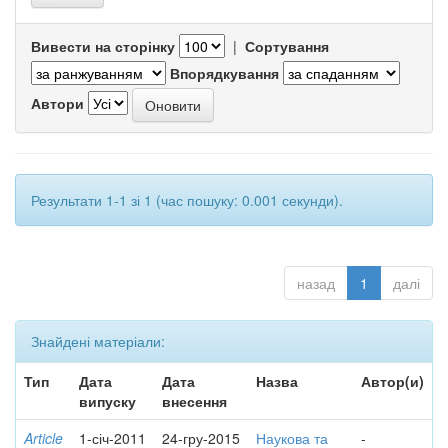
Вивести на сторінку
|
Сортування
Впорядкування
Автори
Результати 1-1 зі 1 (час пошуку: 0.001 секунди).
назад
1
далі
Знайдені матеріали:
Тип
Дата
Дата
Назва
Автор(и)
випуску
внесення
Article
1-січ-2011
24-гру-2015
Наукова та
-