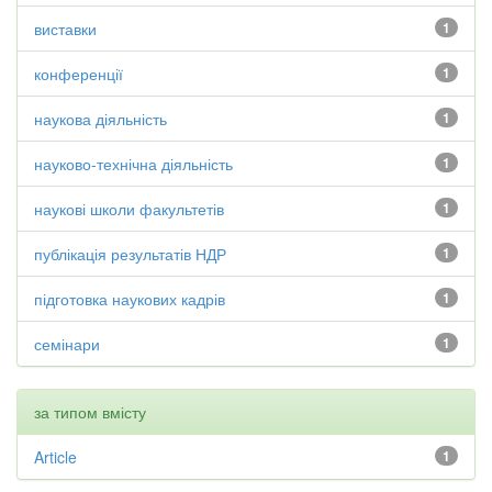
виставки
1
конференції
1
наукова діяльність
1
науково-технічна діяльність
1
наукові школи факультетів
1
публікація результатів НДР
1
підготовка наукових кадрів
1
семінари
1
за типом вмісту
Article
1