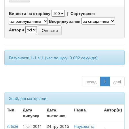
Вивести на сторінку
|
Сортування
Впорядкування
Автори
Результати 1-1 зі 1 (час пошуку: 0.002 секунди).
назад
1
далі
Знайдені матеріали:
Тип
Дата
Дата
Назва
Автор(и)
випуску
внесення
Article
1-січ-2011
24-гру-2015
Наукова та
-