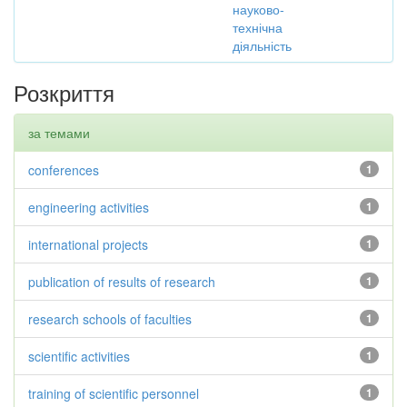
науково-
технічна
діяльність
Розкриття
за темами
conferences
1
engineering activities
1
international projects
1
publication of results of research
1
research schools of faculties
1
scientific activities
1
training of scientific personnel
1