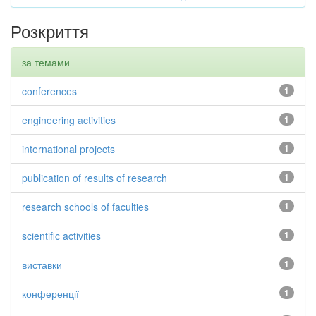
Розкриття
за темами
conferences
1
engineering activities
1
international projects
1
publication of results of research
1
research schools of faculties
1
scientific activities
1
виставки
1
конференції
1