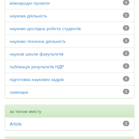
міжнародні проекти
1
наукова діяльність
1
науково-дослідна робота студентів
1
науково-технічна діяльність
1
наукові школи факультетів
1
публікація результатів НДР
1
підготовка наукових кадрів
1
семінари
1
за типом вмісту
Article
1