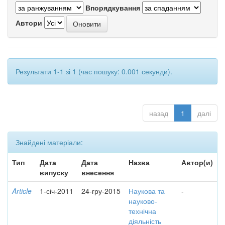
Впорядкування
Автори
Результати 1-1 зі 1 (час пошуку: 0.001 секунди).
назад
1
далі
Знайдені матеріали:
Тип
Дата
Дата
Назва
Автор(и)
випуску
внесення
Article
1-січ-2011
24-гру-2015
Наукова та
-
науково-
технічна
діяльність