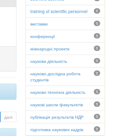
training of scientific personnel
1
виставки
1
конференції
1
міжнародні проекти
1
наукова діяльність
1
науково-дослідна робота
1
студентів
науково-технічна діяльність
1
наукові школи факультетів
1
далі
публікація результатів НДР
1
підготовка наукових кадрів
1