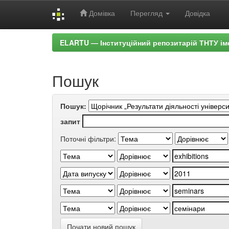
Домівка
Перегляд
Довідка
Skip
ELARTU — Інституційний репозитарій ТНТУ ім
navigation
Пошук
Пошук:
запит
Поточні фільтри:
Почати новий пошук