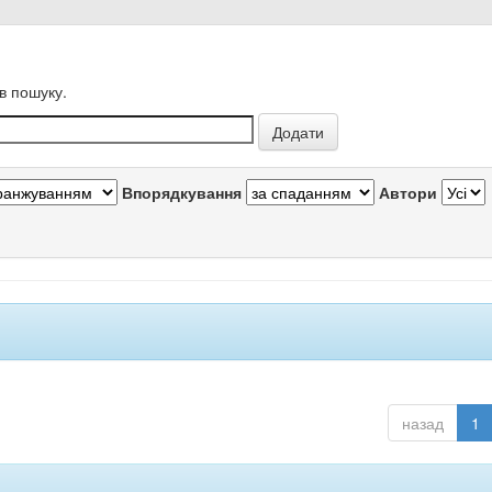
в пошуку.
Впорядкування
Автори
назад
1