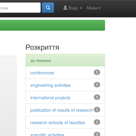
Вхід:
Мова
Розкриття
за темами
conferences
1
engineering activities
1
international projects
1
publication of results of research
1
research schools of faculties
1
scientific activities
1