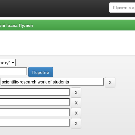
ені Івана Пулюя