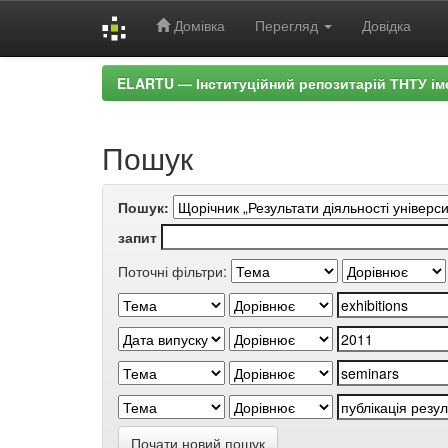
Домівка
Перегляд
Довідка
Skip
ELARTU — Інституційний репозитарій ТНТУ ім
navigation
Пошук
Пошук:
запит
Поточні фільтри:
Почати новий пошук