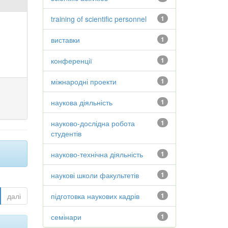
training of scientific personnel
1
виставки
1
конференції
1
міжнародні проекти
1
наукова діяльність
1
науково-дослідна робота
1
студентів
науково-технічна діяльність
1
наукові школи факультетів
1
далі
підготовка наукових кадрів
1
семінари
1