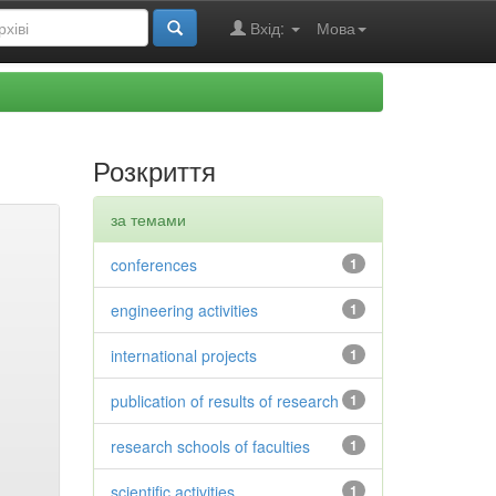
Вхід:
Мова
Розкриття
за темами
conferences
1
engineering activities
1
international projects
1
publication of results of research
1
research schools of faculties
1
scientific activities
1