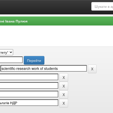
ені Івана Пулюя