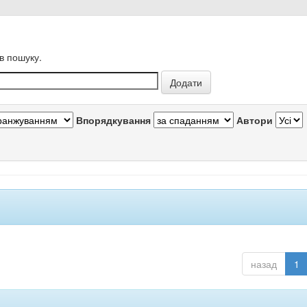
в пошуку.
Впорядкування
Автори
назад
1