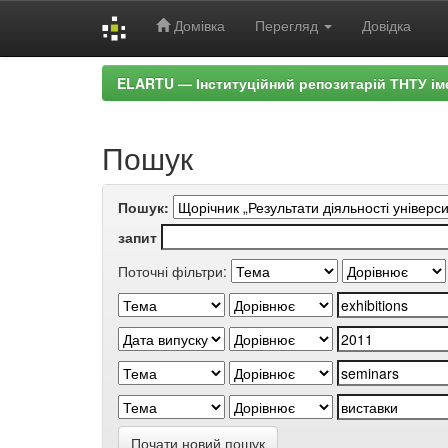
Домівка
Перегляд
Довідка
Skip
ELARTU — Інституційний репозитарій ТНТУ ім
navigation
Пошук
Пошук:
запит
Поточні фільтри:
Почати новий пошук