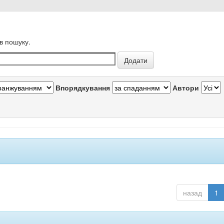
в пошуку.
Впорядкування
Автори
назад
1