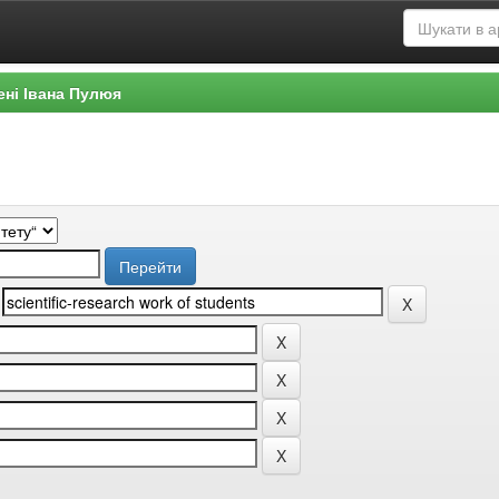
ені Івана Пулюя