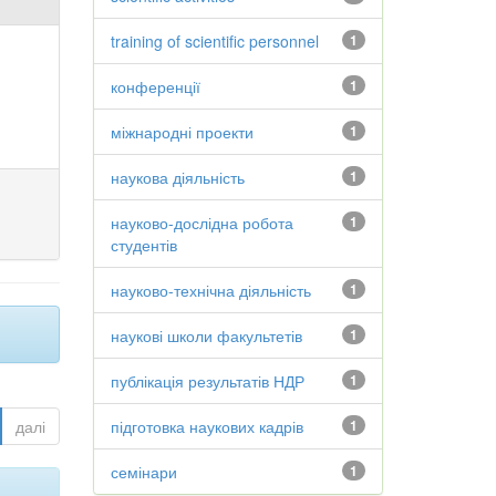
training of scientific personnel
1
конференції
1
міжнародні проекти
1
наукова діяльність
1
науково-дослідна робота
1
студентів
науково-технічна діяльність
1
наукові школи факультетів
1
публікація результатів НДР
1
далі
підготовка наукових кадрів
1
семінари
1