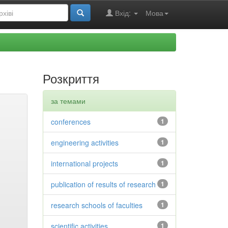
Вхід:
Мова
Розкриття
за темами
conferences
1
engineering activities
1
international projects
1
publication of results of research
1
research schools of faculties
1
scientific activities
1