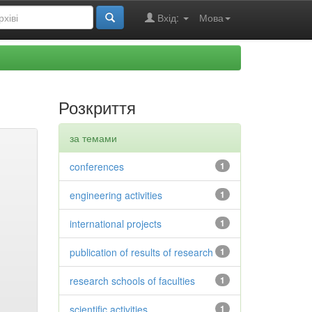
Вхід:
Мова
Розкриття
за темами
conferences
1
engineering activities
1
international projects
1
publication of results of research
1
research schools of faculties
1
scientific activities
1