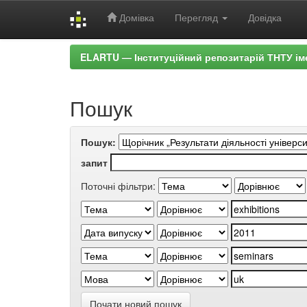
Домівка
Перегляд
Довідка
Skip
ELARTU — Інституційний репозитарій ТНТУ ім
navigation
Пошук
Пошук:
запит
Поточні фільтри:
Почати новий пошук