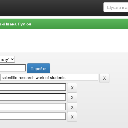
ені Івана Пулюя