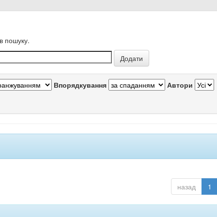
в пошуку.
Впорядкування
Автори
назад
1