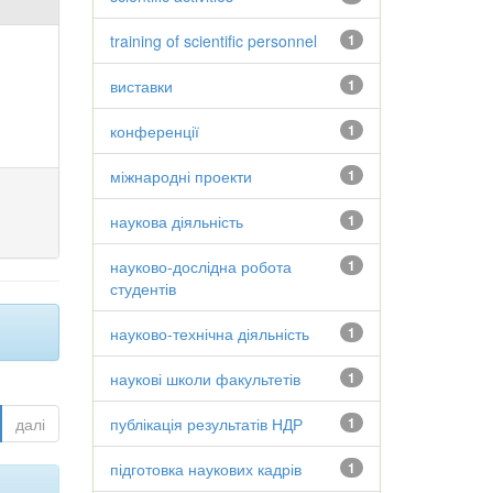
training of scientific personnel
1
виставки
1
конференції
1
міжнародні проекти
1
наукова діяльність
1
науково-дослідна робота
1
студентів
науково-технічна діяльність
1
наукові школи факультетів
1
далі
публікація результатів НДР
1
підготовка наукових кадрів
1