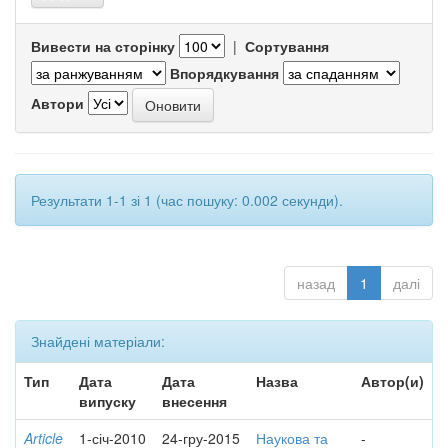
Вивести на сторінку
|
Сортування
Впорядкування
Автори
Результати 1-1 зі 1 (час пошуку: 0.002 секунди).
назад
1
далі
Знайдені матеріали:
Тип
Дата
Дата
Назва
Автор(и)
випуску
внесення
Article
1-січ-2010
24-гру-2015
Наукова та
-