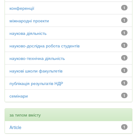
конференції
1
міжнародні проекти
1
наукова діяльність
1
науково-дослідна робота студентів
1
науково-технічна діяльність
1
наукові школи факультетів
1
публікація результатів НДР
1
семінари
1
за типом вмісту
Article
1