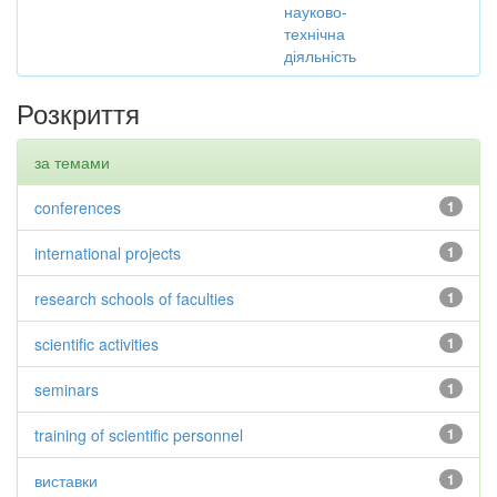
науково-
технічна
діяльність
Розкриття
за темами
conferences
1
international projects
1
research schools of faculties
1
scientific activities
1
seminars
1
training of scientific personnel
1
виставки
1