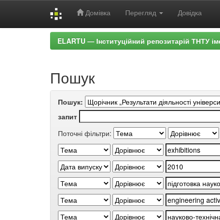
Домівка
Перегляд
Довідка
Skip
ELARTU — Інституційний репозитарій ТНТУ ім
navigation
Пошук
Пошук:
запит
Поточні фільтри: