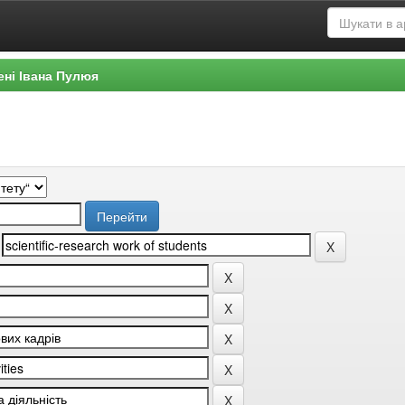
ені Івана Пулюя