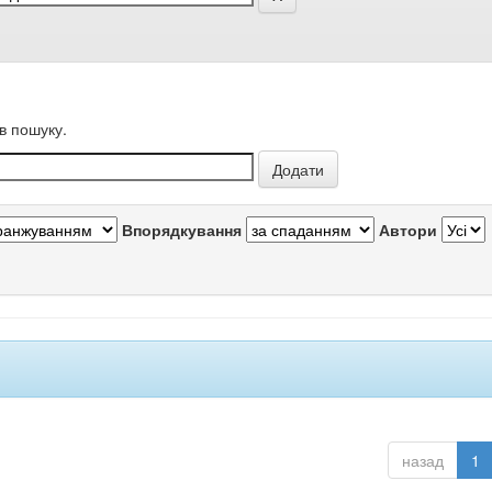
в пошуку.
Впорядкування
Автори
назад
1