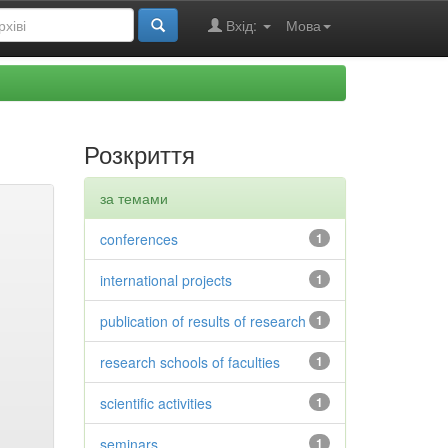
Вхід:
Мова
Розкриття
за темами
conferences
1
international projects
1
publication of results of research
1
research schools of faculties
1
scientific activities
1
seminars
1