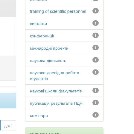
training of scientific personnel
1
виставки
1
конференції
1
міжнародні проекти
1
наукова діяльність
1
науково-дослідна робота
1
студентів
наукові школи факультетів
1
публікація результатів НДР
1
семінари
1
далі
за типом вмісту