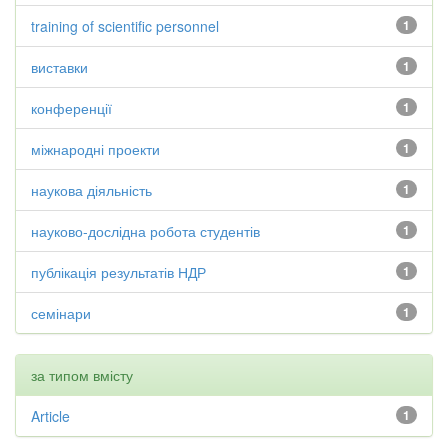
training of scientific personnel
1
виставки
1
конференції
1
міжнародні проекти
1
наукова діяльність
1
науково-дослідна робота студентів
1
публікація результатів НДР
1
семінари
1
за типом вмісту
Article
1