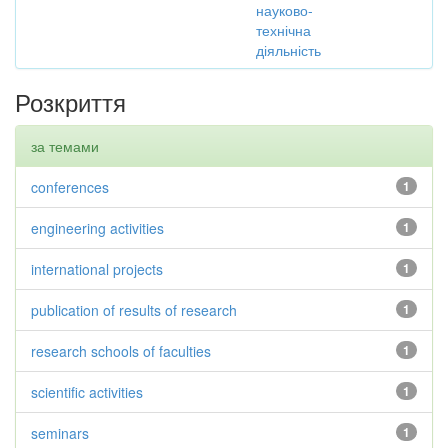
науково-
технічна
діяльність
Розкриття
за темами
conferences
1
engineering activities
1
international projects
1
publication of results of research
1
research schools of faculties
1
scientific activities
1
seminars
1