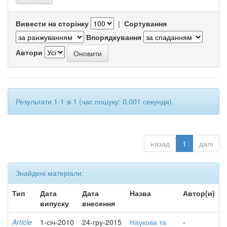
Вивести на сторінку
|
Сортування
Впорядкування
Автори
Результати 1-1 зі 1 (час пошуку: 0.001 секунди).
назад
1
далі
Знайдені матеріали:
Тип
Дата
Дата
Назва
Автор(и)
випуску
внесення
Article
1-січ-2010
24-гру-2015
Наукова та
-