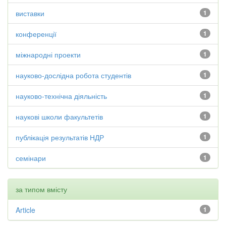
виставки
1
конференції
1
міжнародні проекти
1
науково-дослідна робота студентів
1
науково-технічна діяльність
1
наукові школи факультетів
1
публікація результатів НДР
1
семінари
1
за типом вмісту
Article
1