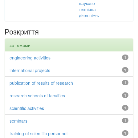
науково-
технічна
діяльність
Розкриття
за темами
engineering activities
1
international projects
1
publication of results of research
1
research schools of faculties
1
scientific activities
1
seminars
1
training of scientific personnel
1