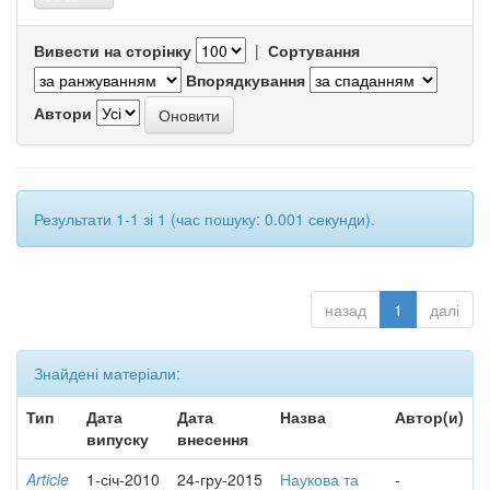
Вивести на сторінку
|
Сортування
Впорядкування
Автори
Результати 1-1 зі 1 (час пошуку: 0.001 секунди).
назад
1
далі
Знайдені матеріали:
Тип
Дата
Дата
Назва
Автор(и)
випуску
внесення
Article
1-січ-2010
24-гру-2015
Наукова та
-