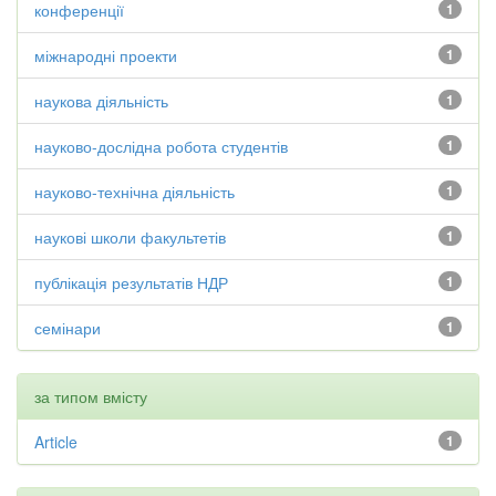
конференції
1
міжнародні проекти
1
наукова діяльність
1
науково-дослідна робота студентів
1
науково-технічна діяльність
1
наукові школи факультетів
1
публікація результатів НДР
1
семінари
1
за типом вмісту
Article
1