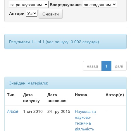
Впорядкування
Автори
Результати 1-1 зі 1 (час пошуку: 0.002 секунди).
назад
1
далі
Знайдені матеріали:
Тип
Дата
Дата
Назва
Автор(и)
випуску
внесення
Article
1-січ-2010
24-гру-2015
Наукова та
-
науково-
технічна
діяльність