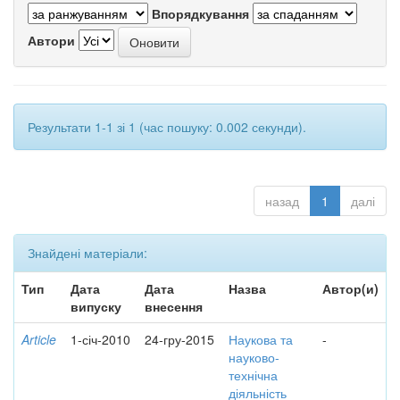
Впорядкування
Автори
Результати 1-1 зі 1 (час пошуку: 0.002 секунди).
назад
1
далі
Знайдені матеріали:
Тип
Дата
Дата
Назва
Автор(и)
випуску
внесення
Article
1-січ-2010
24-гру-2015
Наукова та
-
науково-
технічна
діяльність