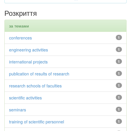
Розкриття
за темами
conferences
1
engineering activities
1
international projects
1
publication of results of research
1
research schools of faculties
1
scientific activities
1
seminars
1
training of scientific personnel
1