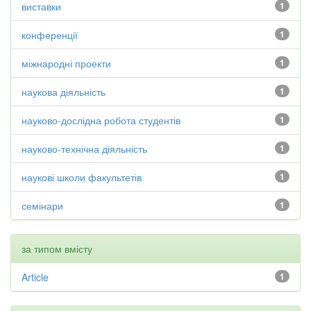
виставки
1
конференції
1
міжнародні проекти
1
наукова діяльність
1
науково-дослідна робота студентів
1
науково-технічна діяльність
1
наукові школи факультетів
1
семінари
1
за типом вмісту
Article
1