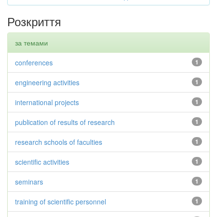
Розкриття
за темами
conferences
1
engineering activities
1
international projects
1
publication of results of research
1
research schools of faculties
1
scientific activities
1
seminars
1
training of scientific personnel
1