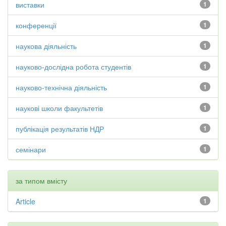
виставки
1
конференції
1
наукова діяльність
1
науково-дослідна робота студентів
1
науково-технічна діяльність
1
наукові школи факультетів
1
публікація результатів НДР
1
семінари
1
за типом вмісту
Article
1