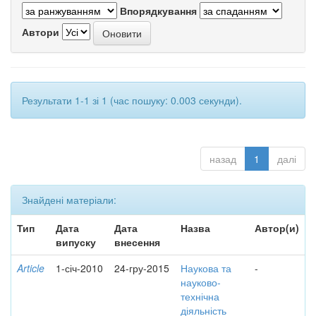
Впорядкування
Автори
Результати 1-1 зі 1 (час пошуку: 0.003 секунди).
назад
1
далі
Знайдені матеріали:
Тип
Дата
Дата
Назва
Автор(и)
випуску
внесення
Article
1-січ-2010
24-гру-2015
Наукова та
-
науково-
технічна
діяльність