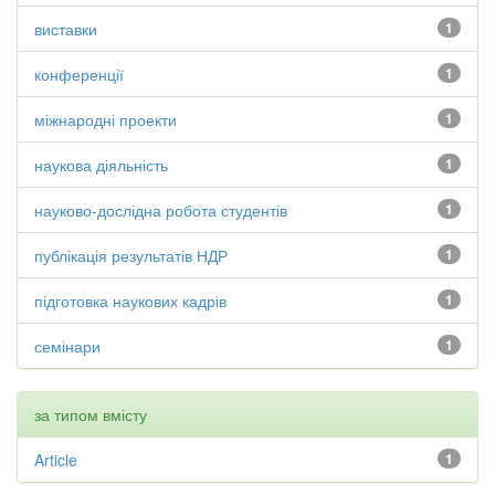
виставки
1
конференції
1
міжнародні проекти
1
наукова діяльність
1
науково-дослідна робота студентів
1
публікація результатів НДР
1
підготовка наукових кадрів
1
семінари
1
за типом вмісту
Article
1