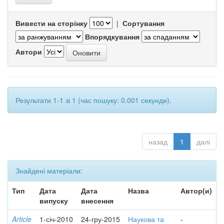
Вивести на сторінку
|
Сортування
Впорядкування
Автори
Результати 1-1 зі 1 (час пошуку: 0.001 секунди).
назад
1
далі
Знайдені матеріали:
Тип
Дата
Дата
Назва
Автор(и)
випуску
внесення
Article
1-січ-2010
24-гру-2015
Наукова та
-