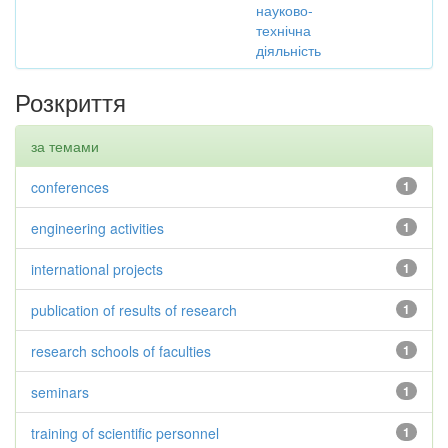
науково-
технічна
діяльність
Розкриття
за темами
conferences
1
engineering activities
1
international projects
1
publication of results of research
1
research schools of faculties
1
seminars
1
training of scientific personnel
1