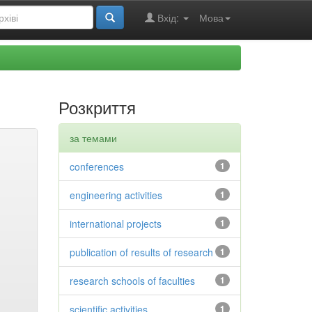
Вхід:
Мова
Розкриття
за темами
conferences
1
engineering activities
1
international projects
1
publication of results of research
1
research schools of faculties
1
scientific activities
1