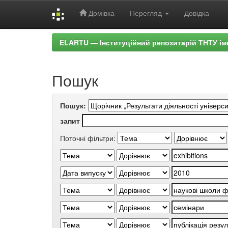
Домівка
Перегляд
Довідка
Skip
ELARTU — Інституційний репозитарій ТНТУ ім
navigation
Пошук
Пошук:
запит
Поточні фільтри: