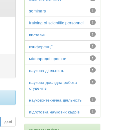
seminars
1
training of scientific personnel
1
виставки
1
конференції
1
міжнародні проекти
1
наукова діяльність
1
науково-дослідна робота
1
студентів
науково-технічна діяльність
1
підготовка наукових кадрів
1
далі
за типом вмісту