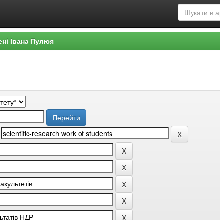
ені Івана Пулюя