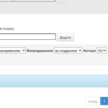
в пошуку.
Впорядкування
Автори
назад
1