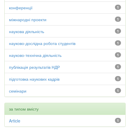
конференції
1
міжнародні проекти
1
наукова діяльність
1
науково-дослідна робота студентів
1
науково-технічна діяльність
1
публікація результатів НДР
1
підготовка наукових кадрів
1
семінари
1
за типом вмісту
Article
1