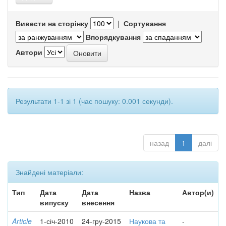
Вивести на сторінку
|
Сортування
Впорядкування
Автори
Результати 1-1 зі 1 (час пошуку: 0.001 секунди).
назад
1
далі
Знайдені матеріали:
Тип
Дата
Дата
Назва
Автор(и)
випуску
внесення
Article
1-січ-2010
24-гру-2015
Наукова та
-