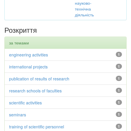
науково-
технічна
діяльність
Розкриття
за темами
engineering activities
1
international projects
1
publication of results of research
1
research schools of faculties
1
scientific activities
1
seminars
1
training of scientific personnel
1