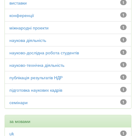
виставки
1
конференції
1
міжнародні проекти
1
наукова діяльність
1
науково-дослідна робота студентів
1
науково-технічна діяльність
1
публікація результатів НДР
1
підготовка наукових кадрів
1
семінари
1
за мовами
uk
1