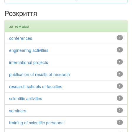
Розкриття
за темами
conferences
1
engineering activities
1
international projects
1
publication of results of research
1
research schools of faculties
1
scientific activities
1
seminars
1
training of scientific personnel
1