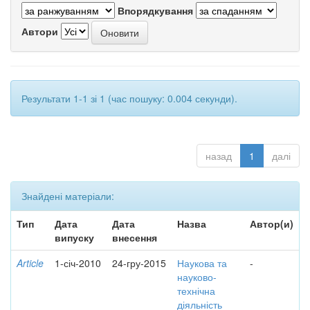
Впорядкування
Автори
Результати 1-1 зі 1 (час пошуку: 0.004 секунди).
назад
1
далі
Знайдені матеріали:
Тип
Дата
Дата
Назва
Автор(и)
випуску
внесення
Article
1-січ-2010
24-гру-2015
Наукова та
-
науково-
технічна
діяльність