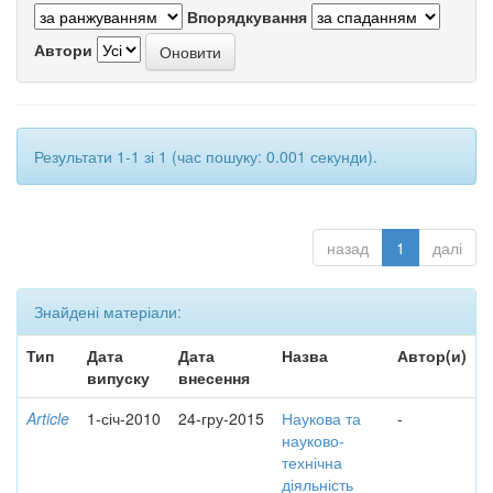
Впорядкування
Автори
Результати 1-1 зі 1 (час пошуку: 0.001 секунди).
назад
1
далі
Знайдені матеріали:
Тип
Дата
Дата
Назва
Автор(и)
випуску
внесення
Article
1-січ-2010
24-гру-2015
Наукова та
-
науково-
технічна
діяльність