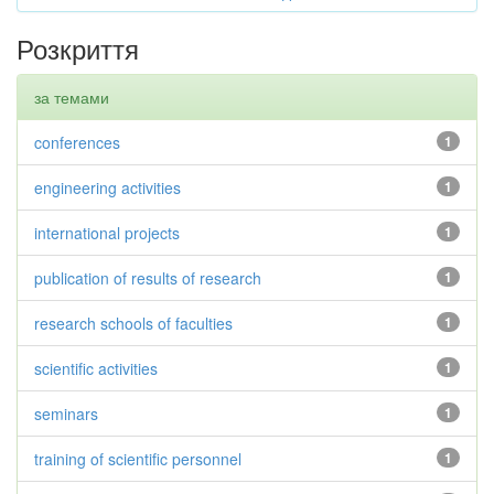
Розкриття
за темами
conferences
1
engineering activities
1
international projects
1
publication of results of research
1
research schools of faculties
1
scientific activities
1
seminars
1
training of scientific personnel
1