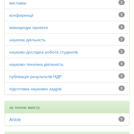
виставки
1
конференції
1
міжнародні проекти
1
наукова діяльність
1
науково-дослідна робота студентів
1
науково-технічна діяльність
1
публікація результатів НДР
1
підготовка наукових кадрів
1
за типом вмісту
Article
1