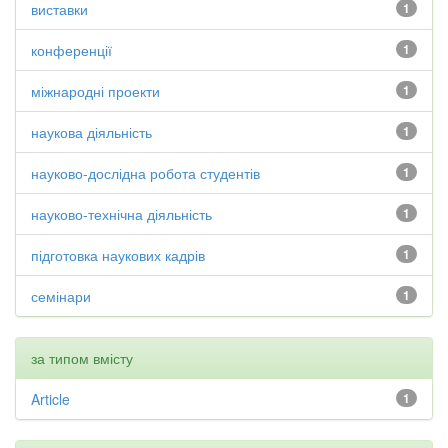
виставки
1
конференції
1
міжнародні проекти
1
наукова діяльність
1
науково-дослідна робота студентів
1
науково-технічна діяльність
1
підготовка наукових кадрів
1
семінари
1
за типом вмісту
Article
1