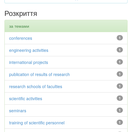
Розкриття
за темами
conferences
1
engineering activities
1
international projects
1
publication of results of research
1
research schools of faculties
1
scientific activities
1
seminars
1
training of scientific personnel
1