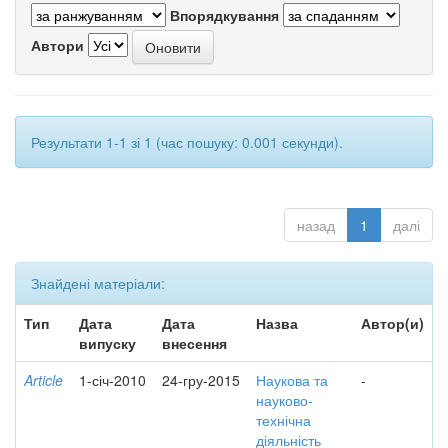
Впорядкування
Автори
Результати 1-1 зі 1 (час пошуку: 0.001 секунди).
назад
1
далі
Знайдені матеріали:
Тип
Дата
Дата
Назва
Автор(и)
випуску
внесення
Article
1-січ-2010
24-гру-2015
Наукова та
-
науково-
технічна
діяльність